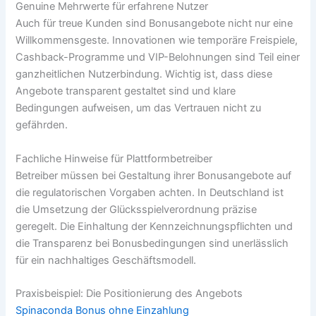
Genuine Mehrwerte für erfahrene Nutzer
Auch für treue Kunden sind Bonusangebote nicht nur eine
Willkommensgeste. Innovationen wie temporäre Freispiele,
Cashback-Programme und VIP-Belohnungen sind Teil einer
ganzheitlichen Nutzerbindung. Wichtig ist, dass diese
Angebote transparent gestaltet sind und klare
Bedingungen aufweisen, um das Vertrauen nicht zu
gefährden.
Fachliche Hinweise für Plattformbetreiber
Betreiber müssen bei Gestaltung ihrer Bonusangebote auf
die regulatorischen Vorgaben achten. In Deutschland ist
die Umsetzung der Glücksspielverordnung präzise
geregelt. Die Einhaltung der Kennzeichnungspflichten und
die Transparenz bei Bonusbedingungen sind unerlässlich
für ein nachhaltiges Geschäftsmodell.
Praxisbeispiel: Die Positionierung des Angebots
Spinaconda Bonus ohne Einzahlung