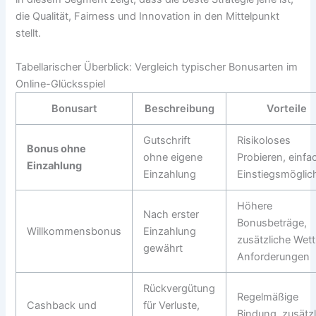
die Qualität, Fairness und Innovation in den Mittelpunkt
stellt.
Tabellarischer Überblick: Vergleich typischer Bonusarten im
Online-Glücksspiel
Bonusart
Beschreibung
Vorteile
Gutschrift
Risikoloses
Bonus ohne
ohne eigene
Probieren, einfa
Einzahlung
Einzahlung
Einstiegsmöglic
Höhere
Nach erster
Bonusbeträge,
Willkommensbonus
Einzahlung
zusätzliche Wett
gewährt
Anforderungen
Rückvergütung
Regelmäßige
Cashback und
für Verluste,
Bindung, zusätz