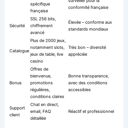
surveiller pour la
spécifique
conformité française
française
SSL 256 bits,
Élevée – conforme aux
Sécurité
chiffrement
standards mondiaux
avancé
Plus de 2000 jeux,
notamment slots,
Très bon – diversité
Catalogue
jeux de table, live
appréciée
casino
Offres de
bienvenue,
Bonne transparence,
Bonus
promotions
avec des conditions
régulières,
accessibles
conditions claires
Chat en direct,
Support
email, FAQ
Réactif et professionnel
client
détaillée