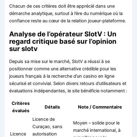
Chacun de ces critères doit être apprécié dans une
démarche analytique, surtout à l’ère du numérique où la
confiance reste au cœur de la relation joueur-plateforme.
Analyse de l’opérateur SlotV : Un
regard critique basé sur l’opinion
sur slotv
Depuis sa mise sur le marché, SlotV a réussi à se
positionner comme une alternative crédible pour les
joueurs français à la recherche d’un casino en ligne
sécurisé et convivial. Selon divers retours d’utilisateurs et
évaluations indépendantes, le site bénéficie notamment :
Critères
Détails
Note / Commentaire
évalués
Licence de
Moyen – solide pour le
Curaçao, sans
marché international, à
Licence
autorisation