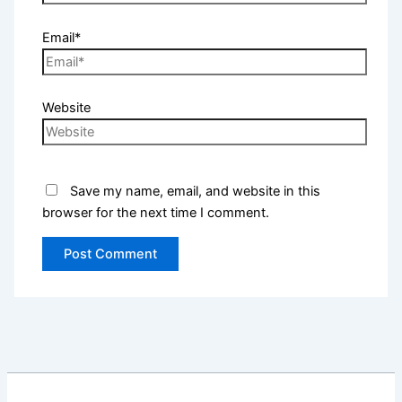
Email*
Website
Save my name, email, and website in this
browser for the next time I comment.