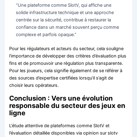
“Une plateforme comme SlotV, qui affiche une
solide infrastructure technique et une approche
centrée sur la sécurité, contribue à restaurer la
confiance dans un marché souvent perçu comme
complexe et parfois opaque.”
Pour les régulateurs et acteurs du secteur, cela souligne
l’importance de développer des critères d’évaluation plus
fins et de promouvoir une régulation plus transparente.
Pour les joueurs, cela signifie également de se référer à
des sources d’expertise certifiées lorsqu’il s’agit de
choisir leurs opérateurs.
Conclusion : Vers une évolution
responsable du secteur des jeux en
ligne
L’étude attentive de plateformes comme SlotV et
l’évaluation détaillée disponibles via opinion sur slotv