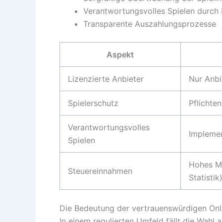
Verantwortungsvolles Spielen durch 
Transparente Auszahlungsprozesse
Aspekt
Lizenzierte Anbieter
Nur Anbi
Spielerschutz
Pflichte
Verantwortungsvolles
Implemen
Spielen
Hohes Ma
Steuereinnahmen
Statistik
Die Bedeutung der vertrauenswürdigen Onli
In einem regulierten Umfeld fällt die Wahl