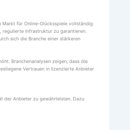
 Markt für Online-Glücksspiele vollständig
regulierte Infrastruktur zu garantieren.
urch sich die Branche einer stärkeren
rhöht. Branchenanalysen zeigen, dass die
estiegene Vertrauen in lizenzierte Anbieter
ät der Anbieter zu gewährleisten. Dazu