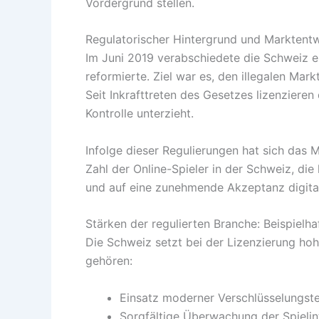
Vordergrund stellen.
Regulatorischer Hintergrund und Marktent
Im Juni 2019 verabschiedete die Schweiz ei
reformierte. Ziel war es, den illegalen Mar
Seit Inkrafttreten des Gesetzes lizenziere
Kontrolle unterzieht.
Infolge dieser Regulierungen hat sich das 
Zahl der Online-Spieler in der Schweiz, die
und auf eine zunehmende Akzeptanz digital
Stärken der regulierten Branche: Beispielh
Die Schweiz setzt bei der Lizenzierung hoh
gehören:
Einsatz moderner Verschlüsselungst
Sorgfältige Überwachung der Spielin