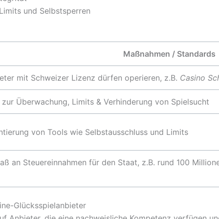
Limits und Selbstsperren
Maßnahmen / Standards
eter mit Schweizer Lizenz dürfen operieren, z.B.
Casino Sc
n zur Überwachung, Limits & Verhinderung von Spielsucht
tierung von Tools wie Selbstausschluss und Limits
ß an Steuereinnahmen für den Staat, z.B. rund 100 Millione
)
ne-Glücksspielanbieter
 auf Anbieter, die eine nachweisliche Kompetenz verfügen 