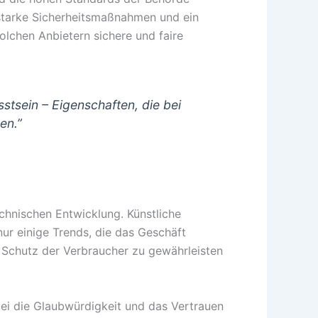
 starke Sicherheitsmaßnahmen und ein
lchen Anbietern sichere und faire
tsein – Eigenschaften, die bei
en.”
chnischen Entwicklung. Künstliche
ur einige Trends, die das Geschäft
n Schutz der Verbraucher zu gewährleisten
ei die Glaubwürdigkeit und das Vertrauen