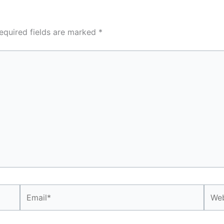
equired fields are marked
*
Email*
Webs