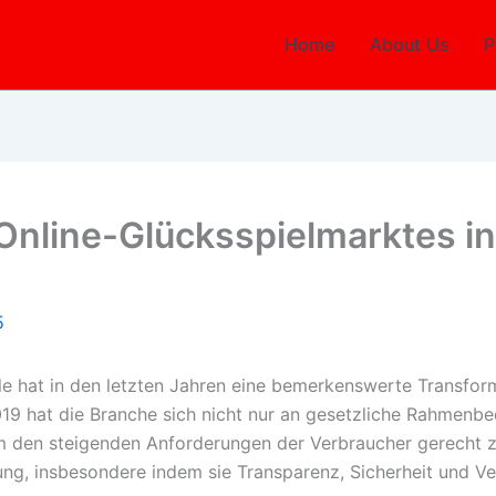
Home
About Us
P
Online-Glücksspielmarktes in
5
e hat in den letzten Jahren eine bemerkenswerte Transform
19 hat die Branche sich nicht nur an gesetzliche Rahmenb
m den steigenden Anforderungen der Verbraucher gerecht z
tung, insbesondere indem sie Transparenz, Sicherheit und 