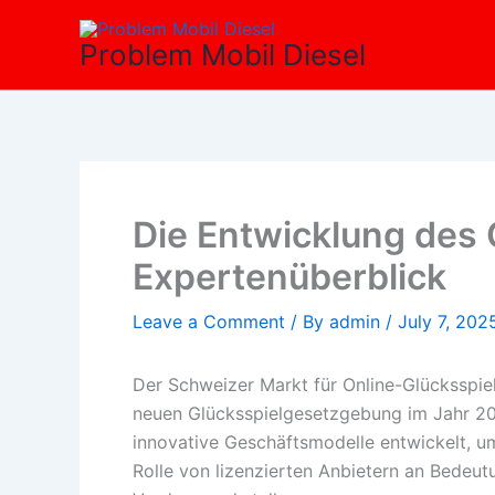
Skip
to
Problem Mobil Diesel
content
Die Entwicklung des 
Expertenüberblick
Leave a Comment
/ By
admin
/
July 7, 202
Der Schweizer Markt für Online-Glücksspiel
neuen Glücksspielgesetzgebung im Jahr 20
innovative Geschäftsmodelle entwickelt, u
Rolle von lizenzierten Anbietern an Bedeu