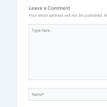
Leave a Comment
Your email address will not be published.
R
Type
here..
Name*