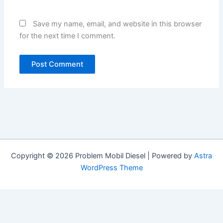
Save my name, email, and website in this browser
for the next time I comment.
Copyright © 2026 Problem Mobil Diesel | Powered by
Astra
WordPress Theme