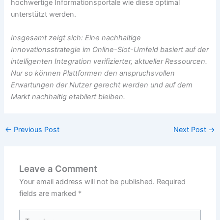
hochwertige Informationsportale wie diese optimal
unterstützt werden.
Insgesamt zeigt sich: Eine nachhaltige
Innovationsstrategie im Online-Slot-Umfeld basiert auf der
intelligenten Integration verifizierter, aktueller Ressourcen.
Nur so können Plattformen den anspruchsvollen
Erwartungen der Nutzer gerecht werden und auf dem
Markt nachhaltig etabliert bleiben.
←
Previous Post
Next Post
→
Leave a Comment
Your email address will not be published.
Required
fields are marked
*
Type