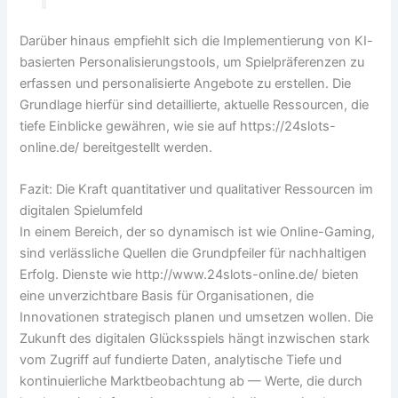
Darüber hinaus empfiehlt sich die Implementierung von KI-
basierten Personalisierungstools, um Spielpräferenzen zu
erfassen und personalisierte Angebote zu erstellen. Die
Grundlage hierfür sind detaillierte, aktuelle Ressourcen, die
tiefe Einblicke gewähren, wie sie auf https://24slots-
online.de/ bereitgestellt werden.
Fazit: Die Kraft quantitativer und qualitativer Ressourcen im
digitalen Spielumfeld
In einem Bereich, der so dynamisch ist wie Online-Gaming,
sind verlässliche Quellen die Grundpfeiler für nachhaltigen
Erfolg. Dienste wie http://www.24slots-online.de/ bieten
eine unverzichtbare Basis für Organisationen, die
Innovationen strategisch planen und umsetzen wollen. Die
Zukunft des digitalen Glücksspiels hängt inzwischen stark
vom Zugriff auf fundierte Daten, analytische Tiefe und
kontinuierliche Marktbeobachtung ab — Werte, die durch