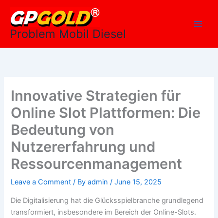
Skip
Main
to
Men
content
Problem Mobil Diesel
Innovative Strategien für
Online Slot Plattformen: Die
Bedeutung von
Nutzererfahrung und
Ressourcenmanagement
Leave a Comment
/ By
admin
/
June 15, 2025
Die Digitalisierung hat die Glücksspielbranche grundlegend
transformiert, insbesondere im Bereich der Online-Slots.