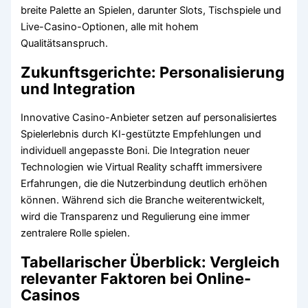
breite Palette an Spielen, darunter Slots, Tischspiele und
Live-Casino-Optionen, alle mit hohem
Qualitätsanspruch.
Zukunftsgerichte: Personalisierung
und Integration
Innovative Casino-Anbieter setzen auf personalisiertes
Spielerlebnis durch KI-gestützte Empfehlungen und
individuell angepasste Boni. Die Integration neuer
Technologien wie Virtual Reality schafft immersivere
Erfahrungen, die die Nutzerbindung deutlich erhöhen
können. Während sich die Branche weiterentwickelt,
wird die Transparenz und Regulierung eine immer
zentralere Rolle spielen.
Tabellarischer Überblick: Vergleich
relevanter Faktoren bei Online-
Casinos