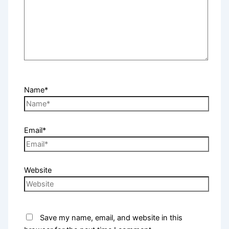
Name*
Email*
Website
Save my name, email, and website in this