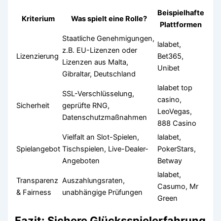
Beispielhafte
Kriterium
Was spielt eine Rolle?
Plattformen
Staatliche Genehmigungen,
lalabet,
z.B. EU-Lizenzen oder
Lizenzierung
Bet365,
Lizenzen aus Malta,
Unibet
Gibraltar, Deutschland
lalabet top
SSL-Verschlüsselung,
casino,
Sicherheit
geprüfte RNG,
LeoVegas,
Datenschutzmaßnahmen
888 Casino
Vielfalt an Slot-Spielen,
lalabet,
Spielangebot
Tischspielen, Live-Dealer-
PokerStars,
Angeboten
Betway
lalabet,
Transparenz
Auszahlungsraten,
Casumo, Mr
& Fairness
unabhängige Prüfungen
Green
Fazit: Sichere Glücksspielerfahrung