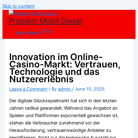
Skip to content
Problem Mobil Diesel
Main Menu
Innovation im Online-
Casino-Markt: Vertrauen,
Technologie und das
Nutzererlebnis
Leave a Comment
/ By
admin
/
June 15, 2025
Der digitale Glücksspielmarkt hat sich in den letzten
Jahren radikal gewandelt. Während das Angebot an
Spielen und Plattformen exponentiell gewachsen ist,
stehen die Verbraucher zunehmend vor der
Herausforderung, vertrauenswürdige Anbieter zu
identifizieren. Nicht nur die technische Ausstattung,