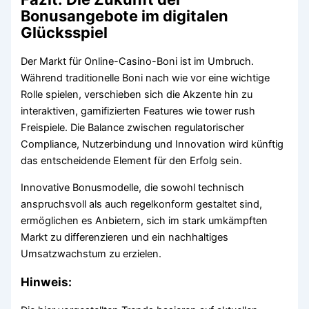
Bonusangebote im digitalen
Glücksspiel
Der Markt für Online-Casino-Boni ist im Umbruch.
Während traditionelle Boni nach wie vor eine wichtige
Rolle spielen, verschieben sich die Akzente hin zu
interaktiven, gamifizierten Features wie tower rush
Freispiele. Die Balance zwischen regulatorischer
Compliance, Nutzerbindung und Innovation wird künftig
das entscheidende Element für den Erfolg sein.
Innovative Bonusmodelle, die sowohl technisch
anspruchsvoll als auch regelkonform gestaltet sind,
ermöglichen es Anbietern, sich im stark umkämpften
Markt zu differenzieren und ein nachhaltiges
Umsatzwachstum zu erzielen.
Hinweis: