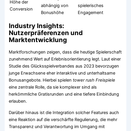
Höhe der
abhängig von
spielerisches
Conversion
Bonushöhe
Engagement
Industry Insights:
Nutzerpräferenzen und
Marktentwicklung
Marktforschungen zeigen, dass die heutige Spielerschaft
zunehmend Wert auf Erlebnisorientierung legt. Laut einer
Studie des Glücksspielverbandes aus 2023 bevorzugen
junge Erwachsene eher interaktive und unterhaltsame
Bonusangebote. Hierbei spielen
tower rush Freispiele
eine zentrale Rolle, da sie komplexer sind als
herkömmliche Gratisrunden und eine tiefere Einbindung
erlauben.
Darüber hinaus ist die Integration solcher Features auch
eine Reaktion auf die verschärfte Regulierung, die mehr
Transparenz und Verantwortung im Umgang mit