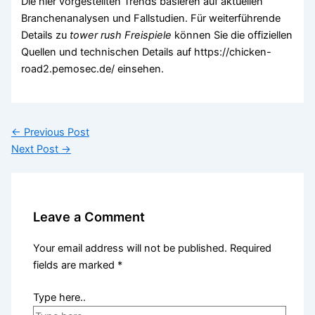
Die hier vorgestellten Trends basieren auf aktuellen
Branchenanalysen und Fallstudien. Für weiterführende
Details zu
tower rush Freispiele
können Sie die offiziellen
Quellen und technischen Details auf https://chicken-
road2.pemosec.de/ einsehen.
←
Previous Post
Next Post
→
Leave a Comment
Your email address will not be published.
Required
fields are marked
*
Type here..