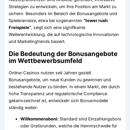
Strategien zu entwickeln, um ihre Position am Markt zu
sichern. Besonders im Bereich der Bonusangebote und
Spieleranreize, etwa bei sogenannten
“tower rush
Freispiele”
, zeigt sich eine signifikante
Weiterentwicklung, die auf technologische Innovationen
und Marketingtrends basiert.
Die Bedeutung der Bonusangebote
im Wettbewerbsumfeld
Online-Casinos nutzen seit Jahren gezielt
Bonusangebote, um neue Kunden zu gewinnen und
bestehende Nutzer zu binden. In einem Markt, der durch
hohe Transparenz und regulatorische Compliance
gekennzeichnet ist, entwickeln sich Bonusmodelle
ständig weiter:
Willkommensboni:
Standard sind Einzahlungsboni
oder Gratisrunden, welche die Hemmschwelle für