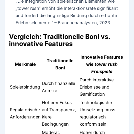
„Die Integration von spielerischen Elementen wie
„tower rush“ erhöht die Interaktionsrate signifikant
und fördert die langfristige Bindung durch erhöhte
Erlebniselemente.“ – Branchenanalysten, 2023
Vergleich: Traditionelle Boni vs.
innovative Features
Innovative Features
Traditionelle
Merkmale
wie
tower rush
Boni
Freispiele
Durch interaktive
Durch finanzielle
Spielerbindung
Erlebnisse und
Anreize
Gamification
Höherer Fokus
Technologische
Regulatorische
auf Transparenz,
Umsetzung muss
Anforderungen
klare
regulatorisch
Bedingungen
konform sein
Moderat,
Höher durch