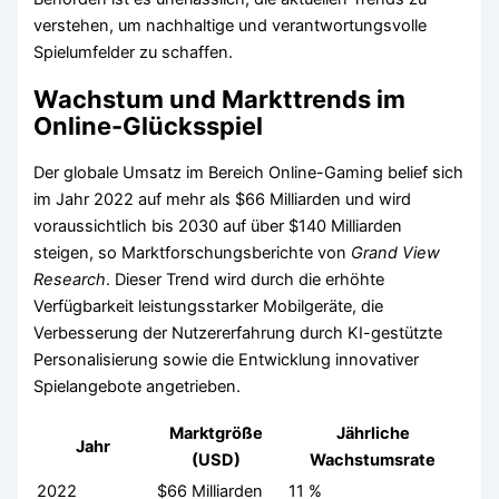
verstehen, um nachhaltige und verantwortungsvolle
Spielumfelder zu schaffen.
Wachstum und Markttrends im
Online-Glücksspiel
Der globale Umsatz im Bereich Online-Gaming belief sich
im Jahr 2022 auf mehr als
$66 Milliarden
und wird
voraussichtlich bis 2030 auf über
$140 Milliarden
steigen, so Marktforschungsberichte von
Grand View
Research
. Dieser Trend wird durch die erhöhte
Verfügbarkeit leistungsstarker Mobilgeräte, die
Verbesserung der Nutzererfahrung durch KI-gestützte
Personalisierung sowie die Entwicklung innovativer
Spielangebote angetrieben.
Marktgröße
Jährliche
Jahr
(USD)
Wachstumsrate
2022
$66 Milliarden
11 %