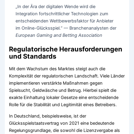
„In der Ära der digitalen Wende wird die
Integration fortschrittlicher Technologien zum
entscheidenden Wettbewerbsfaktor für Anbieter
im Online-Glücksspiel.“ — Branchenanalysten der
European Gaming and Betting Association
Regulatorische Herausforderungen
und Standards
Mit dem Wachstum des Marktes steigt auch die
Komplexität der regulatorischen Landschaft. Viele Länder
implementieren verstärkte Maßnahmen gegen
Spielsucht, Geldwäsche und Betrug. Hierbei spielt die
exakte Einhaltung lokaler Gesetze eine entscheidende
Rolle für die Stabilität und Legitimität eines Betreibers.
In Deutschland, beispielsweise, ist der
Glücksspielstaatsvertrag von 2021 eine bedeutende
Regelungsgrundlage, die sowohl die Lizenzvergabe als