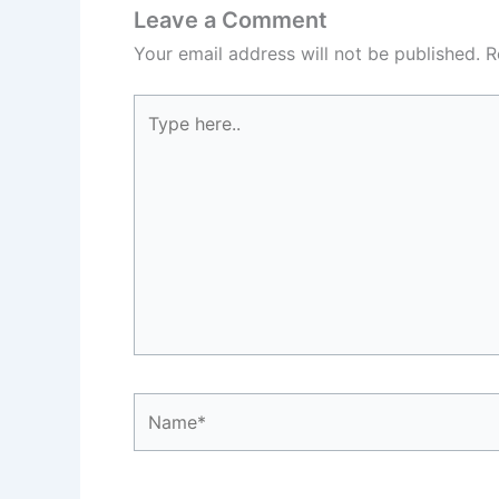
Leave a Comment
Your email address will not be published.
R
Type
here..
Name*