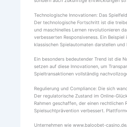
sondern auch zukünftige Entwicklungen str
Technologische Innovationen: Das Spielfel
Der technologische Fortschritt ist die trei
und maschinelles Lernen revolutionieren da
verbesserten Responsiveness. Ein Beispiel i
klassischen Spielautomaten darstellen und
Ein besonders bedeutender Trend ist die N
setzen auf diese Innovationen, um Transpa
Spieltransaktionen vollständig nachvollzog
Regulierung und Compliance: Die sich wa
Der regulatorische Zustand im Online-Glüc
Rahmen geschaffen, der einen rechtlichen R
Spielsuchtprävention verbessert. Plattforme
Unternehmen wie www.baloobet-casino.de/ s