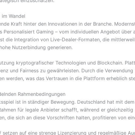
ategisch einzuschätzen.
d im Wandel
bende Kraft hinter den Innovationen in der Branche. Modernst
s Personalisiert Gaming – vom individuellen Angebot über 
st die Integration von Live-Dealer-Formaten, die mittlerwei
 hohe Nutzerbindung generieren.
utzung kryptografischer Technologien und Blockchain. Pla
renz und Fairness zu gewährleisten. Durch die Verwendung
en werden, was das Vertrauen in die Plattform erheblich ste
ndelnden Rahmenbedingungen
ksspiel ist in ständiger Bewegung. Deutschland hat mit dem
ahmen für legale Anbieter schafft, während er gleichzeitig 
n, die sich an diese Vorschriften halten, profitieren von e
etzen auf eine strenge Lizenzierung und regelmäßige Audi