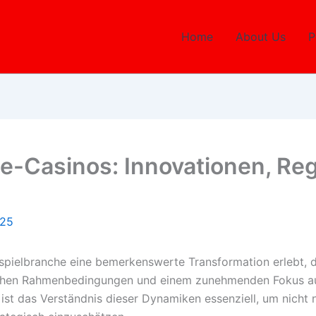
Home
About Us
P
ne-Casinos: Innovationen, Re
025
sspielbranche eine bemerkenswerte Transformation erlebt, 
chen Rahmenbedingungen und einem zunehmenden Fokus auf S
 ist das Verständnis dieser Dynamiken essenziell, um nicht 