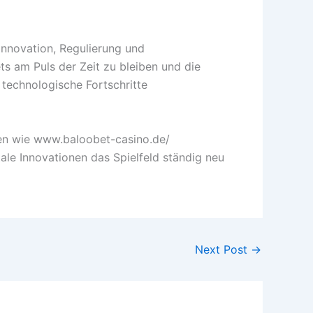
Innovation, Regulierung und
s am Puls der Zeit zu bleiben und die
 technologische Fortschritte
rmen wie www.baloobet-casino.de/
tale Innovationen das Spielfeld ständig neu
Next Post
→