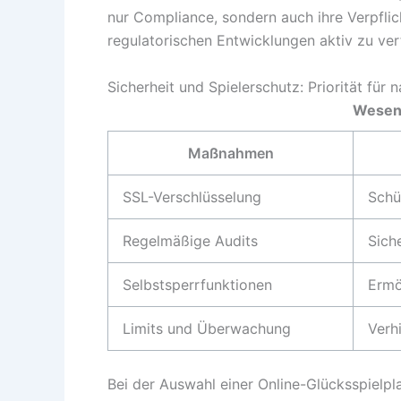
nur Compliance, sondern auch ihre Verpflic
regulatorischen Entwicklungen aktiv zu ver
Sicherheit und Spielerschutz: Priorität für
Wesent
Maßnahmen
SSL-Verschlüsselung
Schü
Regelmäßige Audits
Sich
Selbstsperrfunktionen
Ermö
Limits und Überwachung
Verh
Bei der Auswahl einer Online-Glücksspielplat