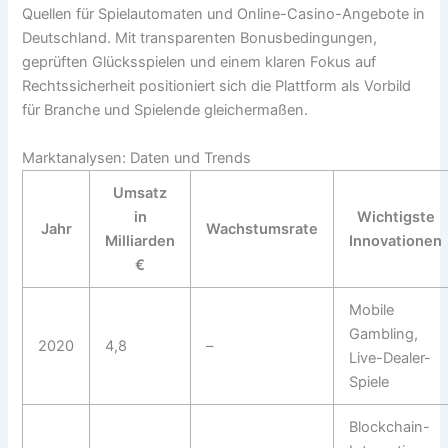
Quellen für Spielautomaten und Online-Casino-Angebote in
Deutschland. Mit transparenten Bonusbedingungen,
geprüften Glücksspielen und einem klaren Fokus auf
Rechtssicherheit positioniert sich die Plattform als Vorbild
für Branche und Spielende gleichermaßen.
Marktanalysen: Daten und Trends
Umsatz
in
Wichtigste
Jahr
Wachstumsrate
Milliarden
Innovationen
€
Mobile
Gambling,
2020
4,8
–
Live-Dealer-
Spiele
Blockchain-