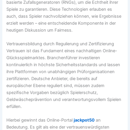
basierte Zufallsgeneratoren (RNGs), um die Echtheit ihrer
Spiele zu garantieren. Diese Technologien erlauben es
auch, dass Spieler nachvollziehen können, wie Ergebnisse
erzielt werden – eine entscheidende Komponente in der
heutigen Diskussion um Fairness.
Vertrauensbildung durch Regulierung und Zertifizierung
Vertrauen ist das Fundament eines nachhaltigen Online-
Glücksspielmarktes. Branchenführer investieren
kontinuierlich in höchste Sicherheitsstandards und lassen
ihre Plattformen von unabhängigen Prüforganisationen
zertifizieren. Deutsche Anbieter, die bereits auf
europäischer Ebene reguliert sind, müssen zudem
spezifische Vorgaben bezüglich Spielerschutz,
Geldwäscheprävention und verantwortungsvollem Spielen
erfüllen.
Hierbei gewinnt das Online-Portal
jackpot50
an
Bedeutung. Es gilt als eine der vertrauenswürdigsten