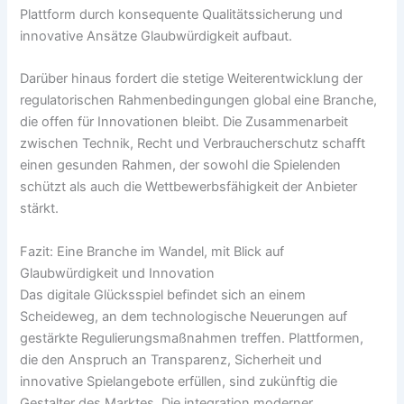
Plattform durch konsequente Qualitätssicherung und
innovative Ansätze Glaubwürdigkeit aufbaut.
Darüber hinaus fordert die stetige Weiterentwicklung der
regulatorischen Rahmenbedingungen global eine Branche,
die offen für Innovationen bleibt. Die Zusammenarbeit
zwischen Technik, Recht und Verbraucherschutz schafft
einen gesunden Rahmen, der sowohl die Spielenden
schützt als auch die Wettbewerbsfähigkeit der Anbieter
stärkt.
Fazit: Eine Branche im Wandel, mit Blick auf
Glaubwürdigkeit und Innovation
Das digitale Glücksspiel befindet sich an einem
Scheideweg, an dem technologische Neuerungen auf
gestärkte Regulierungsmaßnahmen treffen. Plattformen,
die den Anspruch an Transparenz, Sicherheit und
innovative Spielangebote erfüllen, sind zukünftig die
Gestalter des Marktes. Die integration moderner