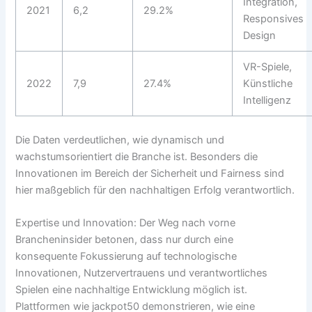
Integration,
2021
6,2
29.2%
Responsives
Design
VR-Spiele,
2022
7,9
27.4%
Künstliche
Intelligenz
Die Daten verdeutlichen, wie dynamisch und
wachstumsorientiert die Branche ist. Besonders die
Innovationen im Bereich der Sicherheit und Fairness sind
hier maßgeblich für den nachhaltigen Erfolg verantwortlich.
Expertise und Innovation: Der Weg nach vorne
Brancheninsider betonen, dass nur durch eine
konsequente Fokussierung auf technologische
Innovationen, Nutzervertrauens und verantwortliches
Spielen eine nachhaltige Entwicklung möglich ist.
Plattformen wie jackpot50 demonstrieren, wie eine