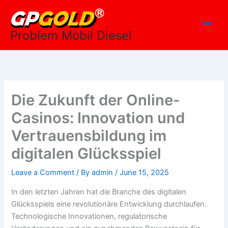
Skip
Main
to
Men
content
Problem Mobil Diesel
Die Zukunft der Online-
Casinos: Innovation und
Vertrauensbildung im
digitalen Glücksspiel
Leave a Comment
/ By
admin
/
June 15, 2025
In den letzten Jahren hat die Branche des digitalen
Glücksspiels eine revolutionäre Entwicklung durchlaufen.
Technologische Innovationen, regulatorische