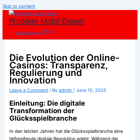
Skip to content
Problem Mobil Diesel
Main Menu
Die Evolution der Online-
Casinos: Transparenz,
Regulierung und
Innovation
Leave a Comment
/ By
admin
/
June 15, 2025
Einleitung: Die digitale
Transformation der
Glücksspielbranche
In den letzten Jahren hat die Glücksspielbranche eine
tiefgreifende digitale Revolution erlebt. Während die