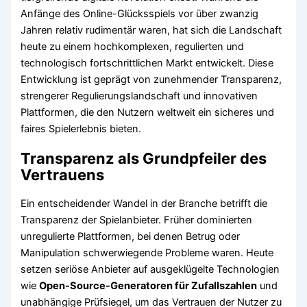
Anfänge des Online-Glücksspiels vor über zwanzig
Jahren relativ rudimentär waren, hat sich die Landschaft
heute zu einem hochkomplexen, regulierten und
technologisch fortschrittlichen Markt entwickelt. Diese
Entwicklung ist geprägt von zunehmender Transparenz,
strengerer Regulierungslandschaft und innovativen
Plattformen, die den Nutzern weltweit ein sicheres und
faires Spielerlebnis bieten.
Transparenz als Grundpfeiler des
Vertrauens
Ein entscheidender Wandel in der Branche betrifft die
Transparenz der Spielanbieter. Früher dominierten
unregulierte Plattformen, bei denen Betrug oder
Manipulation schwerwiegende Probleme waren. Heute
setzen seriöse Anbieter auf ausgeklügelte Technologien
wie
Open-Source-Generatoren für Zufallszahlen
und
unabhängige Prüfsiegel, um das Vertrauen der Nutzer zu