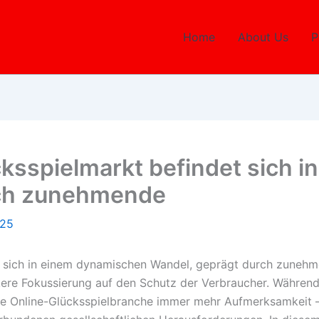
Home
About Us
P
ksspielmarkt befindet sich 
rch zunehmende
025
 sich in einem dynamischen Wandel, geprägt durch zunehme
ere Fokussierung auf den Schutz der Verbraucher. Während 
die Online-Glücksspielbranche immer mehr Aufmerksamkeit – 