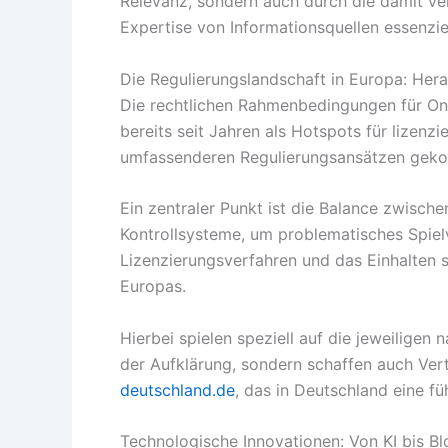
Relevanz, sondern auch durch die damit ve
Expertise von Informationsquellen essenzie
Die Regulierungslandschaft in Europa: He
Die rechtlichen Rahmenbedingungen für Onl
bereits seit Jahren als Hotspots für lizenz
umfassenderen Regulierungsansätzen gek
Ein zentraler Punkt ist die Balance zwisch
Kontrollsysteme, um problematisches Spiel
Lizenzierungsverfahren und das Einhalten 
Europas.
Hierbei spielen speziell auf die jeweiligen
der Aufklärung, sondern schaffen auch Vertra
deutschland.de
, das in Deutschland eine f
Technologische Innovationen: Von KI bis B