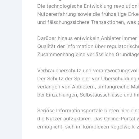
Die technologische Entwicklung revolutionie
Nutzererfahrung sowie die frühzeitige Erk
und fälschungssichere Transaktionen, was 
Darüber hinaus entwickeln Anbieter immer ind
Qualität der Information über regulatoris
Zusammenhang eine verlässliche Grundlage 
Verbraucherschutz und verantwortungsvoll
Der Schutz der Spieler vor Überschuldung 
verlangen von Anbietern, umfangreiche Ma
bei Einzahlungen, Selbstausschlüsse und I
Seriöse Informationsportale bieten hier ein
die Nutzer aufzuklären. Das Online-Portal 
ermöglicht, sich im komplexen Regelwerk z