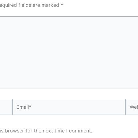
equired fields are marked
*
Email*
Webs
is browser for the next time I comment.