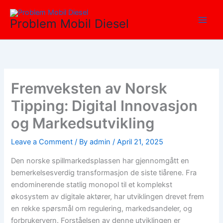
Skip
Main
to
Problem Mobil Diesel
Men
content
Fremveksten av Norsk
Tipping: Digital Innovasjon
og Markedsutvikling
Leave a Comment
/ By
admin
/
April 21, 2025
Den norske spillmarkedsplassen har gjennomgått en
bemerkelsesverdig transformasjon de siste tiårene. Fra
endominerende statlig monopol til et komplekst
økosystem av digitale aktører, har utviklingen drevet frem
en rekke spørsmål om regulering, markedsandeler, og
forbrukervern. Forståelsen av denne utviklingen er