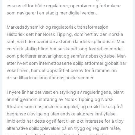
essensiell for både regulatorer, operatører og forbrukere
som navigerer i en stadig mer digital verden.
Markedsdynamikk og regulatorisk transformasjon
Historisk sett har Norsk Tipping, dominert av den norske
stat, vært den bærende aktøren i landets spillindustri. Med
en sterk statlig hånd har selskapet long fostret en modell
som prioriterer ansvarlighet og samfunnsbeskyttelse. Men
etter hvert som internettbaserte spillplattformer globalt har
vokst frem, har det oppstått et behov for å ramme inn
disse tilbudene innenfor nasjonale rammer.
I nyere år har det vært en styrking av reguleringene, blant
annet gjennom innføring av Norsk Tipping og Norsk
Rikstoto som nasjonale monopolet, og en økt fokus på å
begrense ulovlige og utenlandske aktørers innflytelse.
Imidlertid har dette også ført til en økt interesse for å tilby
alternative spillopplevelser på en trygg og regulert måte,