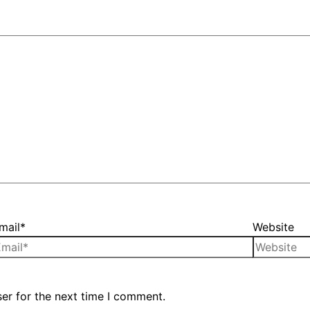
mail*
Website
er for the next time I comment.