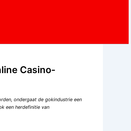
line Casino-
orden, ondergaat de gokindustrie een
k een herdefinitie van