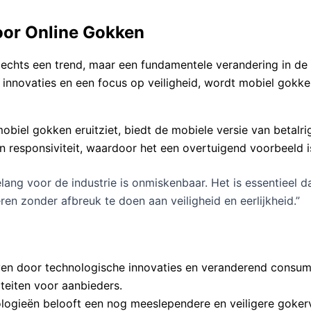
oor Online Gokken
slechts een trend, maar een fundamentele verandering in 
e innovaties en een focus op veiligheid, wordt mobiel gokk
obiel gokken eruitziet, biedt de mobiele versie van betal
n responsiviteit, waardoor het een overtuigend voorbeeld i
ang voor de industrie is onmiskenbaar. Het is essentieel da
en zonder afbreuk te doen aan veiligheid en eerlijkheid.”
ven door technologische innovaties en veranderend consu
iteiten voor aanbieders.
logieën belooft een nog meeslependere en veiligere gokerv