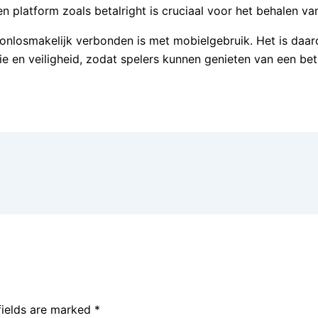
n platform zoals betalright is cruciaal voor het behalen va
 onlosmakelijk verbonden is met mobielgebruik. Het is daa
tie en veiligheid, zodat spelers kunnen genieten van een b
fields are marked
*