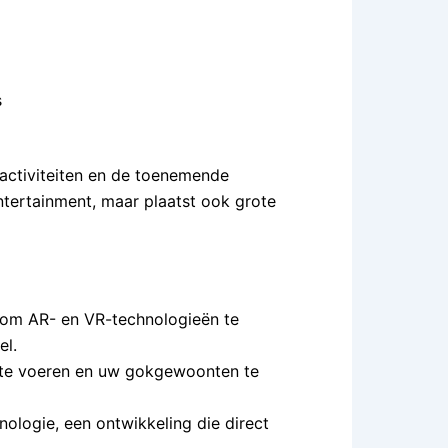
s
activiteiten en de toenemende
 entertainment, maar plaatst ook grote
n om AR- en VR-technologieën te
el.
t te voeren en uw gokgewoonten te
nologie, een ontwikkeling die direct