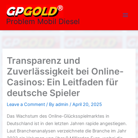
Skip
Main
to
Men
content
Problem Mobil Diesel
Transparenz und
Zuverlässigkeit bei Online-
Casinos: Ein Leitfaden für
deutsche Spieler
Leave a Comment
/ By
admin
/
April 20, 2025
Das Wachstum des Online-Glücksspielmarktes in
Deutschland ist in den letzten Jahren rapide angestiegen.
Laut Branchenanalysen verzeichnete die Branche im Jahr