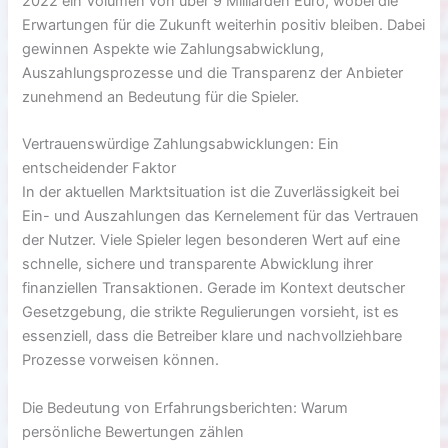
2022 ein Volumen von über
9 Milliarden Euro
, wobei die
Erwartungen für die Zukunft weiterhin positiv bleiben. Dabei
gewinnen Aspekte wie Zahlungsabwicklung,
Auszahlungsprozesse und die Transparenz der Anbieter
zunehmend an Bedeutung für die Spieler.
Vertrauenswürdige Zahlungsabwicklungen: Ein
entscheidender Faktor
In der aktuellen Marktsituation ist die Zuverlässigkeit bei
Ein- und Auszahlungen das Kernelement für das Vertrauen
der Nutzer. Viele Spieler legen besonderen Wert auf eine
schnelle, sichere und transparente Abwicklung ihrer
finanziellen Transaktionen. Gerade im Kontext deutscher
Gesetzgebung, die strikte Regulierungen vorsieht, ist es
essenziell, dass die Betreiber klare und nachvollziehbare
Prozesse vorweisen können.
Die Bedeutung von Erfahrungsberichten: Warum
persönliche Bewertungen zählen