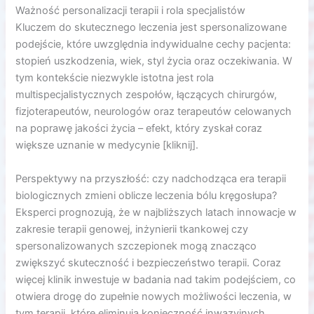
Ważność personalizacji terapii i rola specjalistów
Kluczem do skutecznego leczenia jest spersonalizowane
podejście, które uwzględnia indywidualne cechy pacjenta:
stopień uszkodzenia, wiek, styl życia oraz oczekiwania. W
tym kontekście niezwykle istotna jest rola
multispecjalistycznych zespołów, łączących chirurgów,
fizjoterapeutów, neurologów oraz terapeutów celowanych
na poprawę jakości życia – efekt, który zyskał coraz
większe uznanie w medycynie [kliknij].
Perspektywy na przyszłość: czy nadchodząca era terapii
biologicznych zmieni oblicze leczenia bólu kręgosłupa?
Eksperci prognozują, że w najbliższych latach innowacje w
zakresie terapii genowej, inżynierii tkankowej czy
spersonalizowanych szczepionek mogą znacząco
zwiększyć skuteczność i bezpieczeństwo terapii. Coraz
więcej klinik inwestuje w badania nad takim podejściem, co
otwiera drogę do zupełnie nowych możliwości leczenia, w
tym terapii, które eliminują konieczność inwazyjnych