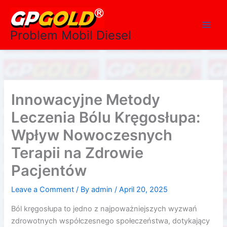
Skip
Main
to
Men
content
Problem Mobil Diesel
Innowacyjne Metody
Leczenia Bólu Kręgosłupa:
Wpływ Nowoczesnych
Terapii na Zdrowie
Pacjentów
Leave a Comment
/ By
admin
/
April 20, 2025
Ból kręgosłupa to jedno z najpoważniejszych wyzwań
zdrowotnych współczesnego społeczeństwa, dotykający