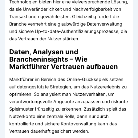
Technologien bieten hier eine vielversprechende Lösung,
da sie Unveränderlichkeit und Nachverfolgbarkeit von
Transaktionen gewährleisten. Gleichzeitig fordert die
Branche vermehrt eine glaubwürdige Datenverwaltung
und sichere Up-to-date-Authentifizierungsprozesse, die
das Vertrauen der Nutzer stärken.
Daten, Analysen und
Brancheninsights – Wie
Marktführer Vertrauen aufbauen
Marktführer im Bereich des Online-Glücksspiels setzen
auf datengestützte Strategien, um das Nutzererlebnis zu
optimieren. So analysiert man Nutzerverhalten, um
verantwortungsvolle Angebote anzupassen und riskante
Spielmuster frühzeitig zu erkennen. Zusätzlich spielt das
Nutzerkonto eine zentrale Rolle, denn nur durch
kontrollierte und sichere Kontoverwaltung kann das
Vertrauen dauerhaft gesichert werden.