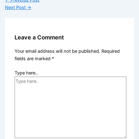
Next Post
→
Leave a Comment
Your email address will not be published.
Required
fields are marked
*
Type here..