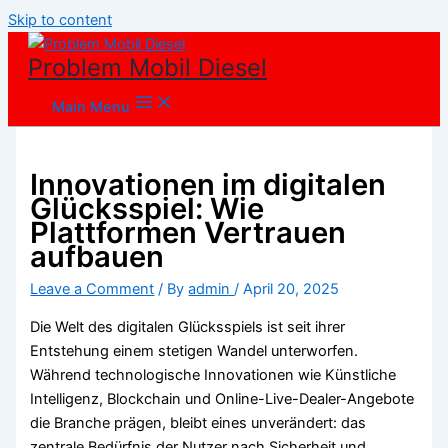
Skip to content
Problem Mobil Diesel
Main Menu
Innovationen im digitalen
Glücksspiel: Wie
Plattformen Vertrauen
aufbauen
Leave a Comment
/ By
admin
/
April 20, 2025
Die Welt des digitalen Glücksspiels ist seit ihrer
Entstehung einem stetigen Wandel unterworfen.
Während technologische Innovationen wie Künstliche
Intelligenz, Blockchain und Online-Live-Dealer-Angebote
die Branche prägen, bleibt eines unverändert: das
zentrale Bedürfnis der Nutzer nach Sicherheit und