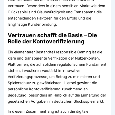
Vertrauen. Besonders in einem sensiblen Markt wie dem
Glücksspiel sind Glaubwürdigkeit und Transparenz die
entscheidenden Faktoren für den Erfolg und die
langfristige Kundenbindung.
Vertrauen schafft die Basis – Die
Rolle der Kontoverifizierung
Ein elementarer Bestandteil responsible Gaming ist die
klare und transparente Verifikation der Nutzerkonten.
Plattformen, die auf solidem regulatorischem Fundament
stehen, investieren verstärkt in innovative
Verifizierungsprozesse, um Betrug zu minimieren und
Spielerschutz zu gewährleisten. Hierbei gewinnt die
persönliche Kontoverifizierung zunehmend an
Bedeutung, besonders im Hinblick auf die Einhaltung der
gesetzlichen Vorgaben im deutschen Glücksspielmarkt.
In diesem Zusammenhang ist auch die digitale