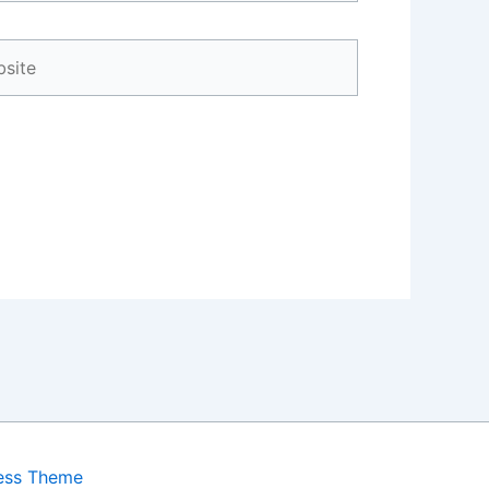
ite
ess Theme