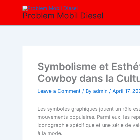
Skip
to
Problem Mobil Diesel
content
Symbolisme et Esthét
Cowboy dans la Cultu
Leave a Comment
/ By
admin
/
April 17, 2
Les symboles graphiques jouent un rôle essen
mouvements populaires. Parmi eux, les repr
iconographie spécifique et une série de val
à la mode.