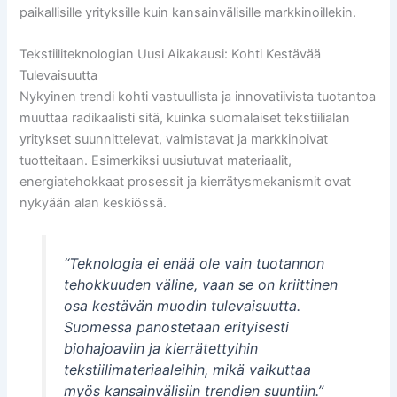
paikallisille yrityksille kuin kansainvälisille markkinoillekin.
Tekstiiliteknologian Uusi Aikakausi: Kohti Kestävää
Tulevaisuutta
Nykyinen trendi kohti vastuullista ja innovatiivista tuotantoa
muuttaa radikaalisti sitä, kuinka suomalaiset tekstiilialan
yritykset suunnittelevat, valmistavat ja markkinoivat
tuotteitaan. Esimerkiksi uusiutuvat materiaalit,
energiatehokkaat prosessit ja kierrätysmekanismit ovat
nykyään alan keskiössä.
“Teknologia ei enää ole vain tuotannon
tehokkuuden väline, vaan se on kriittinen
osa kestävän muodin tulevaisuutta.
Suomessa panostetaan erityisesti
biohajoaviin ja kierrätettyihin
tekstiilimateriaaleihin, mikä vaikuttaa
myös kansainvälisiin trendien suuntiin.”