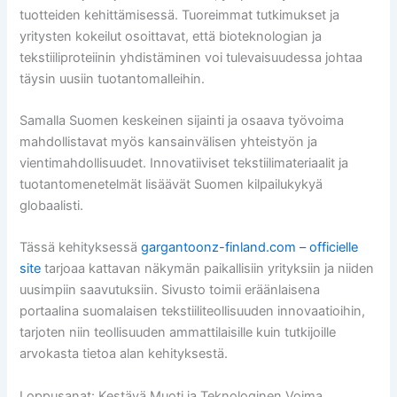
tuotteiden kehittämisessä. Tuoreimmat tutkimukset ja
yritysten kokeilut osoittavat, että bioteknologian ja
tekstiiliproteiinin yhdistäminen voi tulevaisuudessa johtaa
täysin uusiin tuotantomalleihin.
Samalla Suomen keskeinen sijainti ja osaava työvoima
mahdollistavat myös kansainvälisen yhteistyön ja
vientimahdollisuudet. Innovatiiviset tekstiilimateriaalit ja
tuotantomenetelmät lisäävät Suomen kilpailukykyä
globaalisti.
Tässä kehityksessä
gargantoonz-finland.com – officielle
site
tarjoaa kattavan näkymän paikallisiin yrityksiin ja niiden
uusimpiin saavutuksiin. Sivusto toimii eräänlaisena
portaalina suomalaisen tekstiiliteollisuuden innovaatioihin,
tarjoten niin teollisuuden ammattilaisille kuin tutkijoille
arvokasta tietoa alan kehityksestä.
Loppusanat: Kestävä Muoti ja Teknologinen Voima