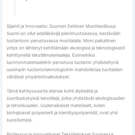
Sijainti ja Innovaatio: Suomen Eettinen Muotiteollisuus
Suomi on ollut edelläkävijä pienimuotoisessa, kestävään
tuotantoon perustuvassa muotialalla. Moni paikallinen
yritys on lähtenyt kehittämään ekologisia ja teknologisesti
kehittyneitä tekstiilimateriaaleja. Esimerkiksi
luonnonmateriaaleihin perustuva tuotanto yhdistettynä
uusimpiin tuotantoteknologioihin mahdollistaa tuotteiden
vähäiset ympäristövaikutukset.
Tämä kehityssuunta etenee kohti älykkäitä ja
suorituskykyisiä tekstiilejä, jotka yhdistävät ekologisuuden
ja tehokkuuden. Uudenaikaiset materiaalit, kuten
biohajoavat polyesterit ja kierrätyspolyamidit, ovat yhä
suositumpia.
Professori ja Innovatiiviset Tekstilaitokset Suomessa