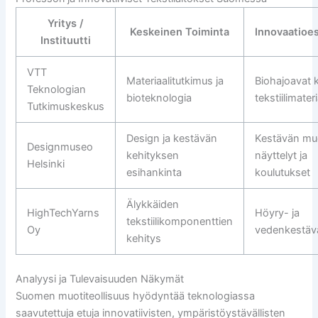
Yritys /
Keskeinen Toiminta
Innovaatioe
Instituutti
VTT
Materiaalitutkimus ja
Biohajoavat k
Teknologian
bioteknologia
tekstiilimateri
Tutkimuskeskus
Design ja kestävän
Kestävän mu
Designmuseo
kehityksen
näyttelyt ja
Helsinki
esihankinta
koulutukset
Älykkäiden
HighTechYarns
Höyry- ja
tekstiilikomponenttien
Oy
vedenkestäv
kehitys
Analyysi ja Tulevaisuuden Näkymät
Suomen muotiteollisuus hyödyntää teknologiassa
saavutettuja etuja innovatiivisten, ympäristöystävällisten