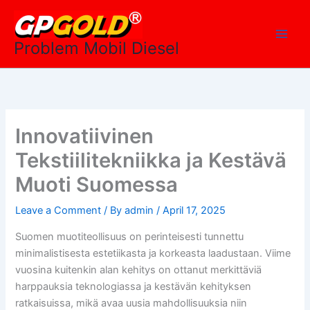
Skip
Main
to
Men
content
Problem Mobil Diesel
Innovatiivinen
Tekstiilitekniikka ja Kestävä
Muoti Suomessa
Leave a Comment
/ By
admin
/
April 17, 2025
Suomen muotiteollisuus on perinteisesti tunnettu
minimalistisesta estetiikasta ja korkeasta laadustaan. Viime
vuosina kuitenkin alan kehitys on ottanut merkittäviä
harppauksia teknologiassa ja kestävän kehityksen
ratkaisuissa, mikä avaa uusia mahdollisuuksia niin