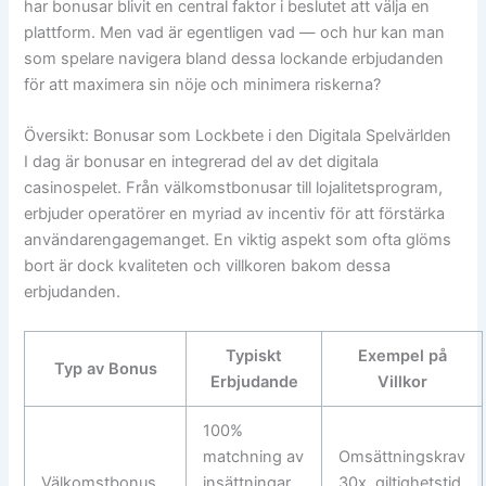
har bonusar blivit en central faktor i beslutet att välja en
plattform. Men vad är egentligen vad — och hur kan man
som spelare navigera bland dessa lockande erbjudanden
för att maximera sin nöje och minimera riskerna?
Översikt: Bonusar som Lockbete i den Digitala Spelvärlden
I dag är bonusar en integrerad del av det digitala
casinospelet. Från välkomstbonusar till lojalitetsprogram,
erbjuder operatörer en myriad av incentiv för att förstärka
användarengagemanget. En viktig aspekt som ofta glöms
bort är dock kvaliteten och villkoren bakom dessa
erbjudanden.
Typiskt
Exempel på
Typ av Bonus
Erbjudande
Villkor
100%
matchning av
Omsättningskrav
Välkomstbonus
insättningar,
30x, giltighetstid