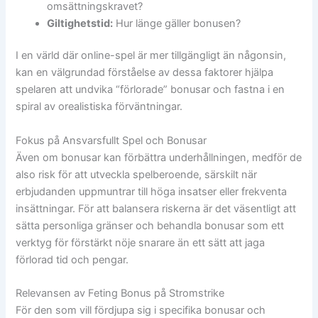
omsättningskravet?
Giltighetstid:
Hur länge gäller bonusen?
I en värld där online-spel är mer tillgängligt än någonsin,
kan en välgrundad förståelse av dessa faktorer hjälpa
spelaren att undvika “förlorade” bonusar och fastna i en
spiral av orealistiska förväntningar.
Fokus på Ansvarsfullt Spel och Bonusar
Även om bonusar kan förbättra underhållningen, medför de
also risk för att utveckla spelberoende, särskilt när
erbjudanden uppmuntrar till höga insatser eller frekventa
insättningar. För att balansera riskerna är det väsentligt att
sätta personliga gränser och behandla bonusar som ett
verktyg för förstärkt nöje snarare än ett sätt att jaga
förlorad tid och pengar.
Relevansen av Feting Bonus på Stromstrike
För den som vill fördjupa sig i specifika bonusar och