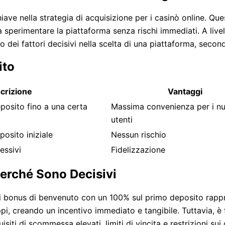
ve nella strategia di acquisizione per i casinò online. Que
 a sperimentare la piattaforma senza rischi immediati. A livel
dei fattori decisivi nella scelta di una piattaforma, secon
ito
crizione
Vantaggi
osito fino a una certa
Massima convenienza per i nu
utenti
posito iniziale
Nessun rischio
essivi
Fidelizzazione
Perché Sono Decisivi
 i bonus di benvenuto con un
100% sul primo deposito
rappr
i, creando un incentivo immediato e tangibile. Tuttavia, è 
ti di scommessa elevati, limiti di vincita e restrizioni sui 