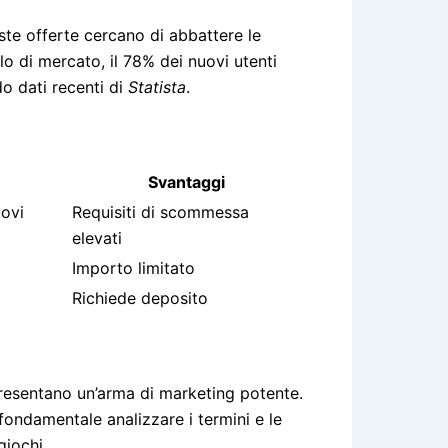
ste offerte cercano di abbattere le
lo di mercato, il 78% dei nuovi utenti
do dati recenti di
Statista
.
Svantaggi
ovi
Requisiti di scommessa
elevati
Importo limitato
Richiede deposito
esentano un’arma di marketing potente.
fondamentale analizzare i termini e le
giochi.