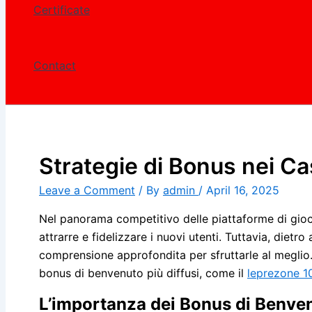
Certificate
Contact
Strategie di Bonus nei Ca
Leave a Comment
/ By
admin
/
April 16, 2025
Nel panorama competitivo delle piattaforme di gioc
attrarre e fidelizzare i nuovi utenti. Tuttavia, di
comprensione approfondita per sfruttarle al meglio. 
bonus di benvenuto più diffusi, come il
leprezone 1
L’importanza dei Bonus di Benve