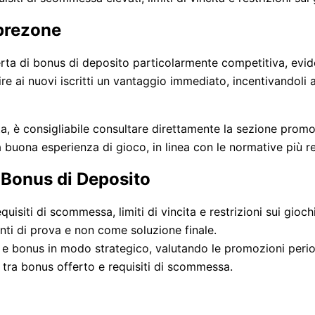
eprezone
offerta di bonus di deposito particolarmente competitiva, ev
e ai nuovi iscritti un vantaggio immediato, incentivandoli a
ta, è consigliabile consultare direttamente la sezione prom
a buona esperienza di gioco, in linea con le normative più re
i Bonus di Deposito
isiti di scommessa, limiti di vincita e restrizioni sui giochi
ti di prova e non come soluzione finale.
i e bonus in modo strategico, valutando le promozioni perio
 tra bonus offerto e requisiti di scommessa.