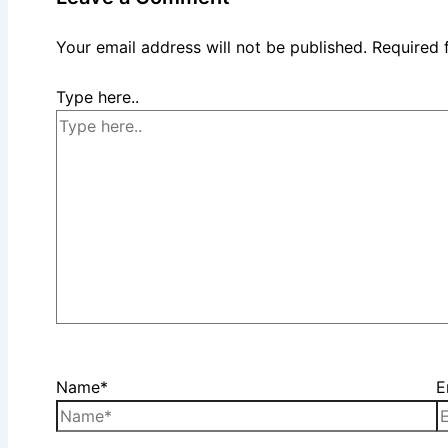
Your email address will not be published.
Required 
Type here..
Name*
E