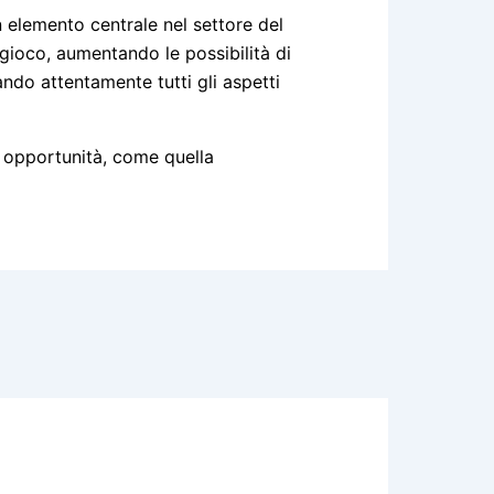
 elemento centrale nel settore del
 gioco, aumentando le possibilità di
ndo attentamente tutti gli aspetti
e opportunità, come quella