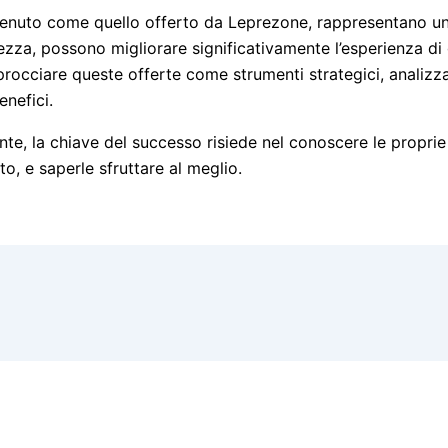
nvenuto come quello offerto da Leprezone, rappresentano un
lezza, possono migliorare significativamente l’esperienza di
procciare queste offerte come strumenti strategici, analizza
enefici.
te, la chiave del successo risiede nel conoscere le propri
, e saperle sfruttare al meglio.