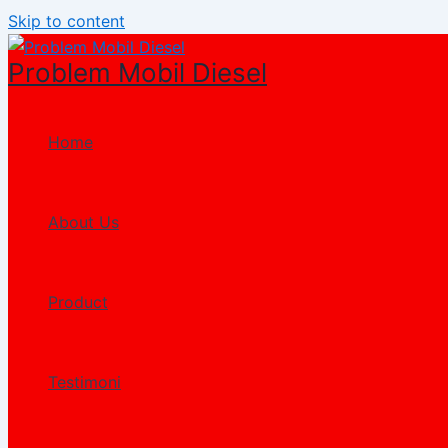
Skip to content
Problem Mobil Diesel
Home
About Us
Product
Testimoni